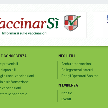
 E CONOSCENZA
INFO UTILI
e prevenibili
Ambulatori vaccinali
 disponibili
Collegamenti esterni
i e rischi vaccinazioni
Per gli Operatori Sanitari
 la disinformazione
IN EVIDENZA
e vaccinazioni
Notizie
tere le pandemie
Eventi