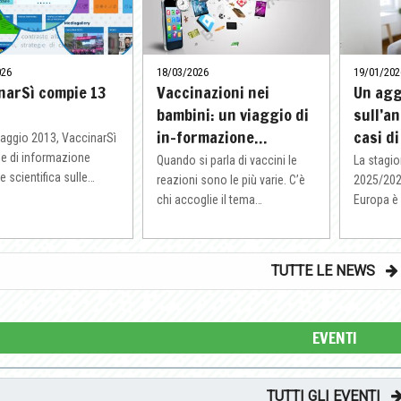
026
18/03/2026
19/01/202
narSì compie 13
Vaccinazioni nei
Un ag
bambini: un viaggio di
sull’a
in-formazione…
casi d
maggio 2013, VaccinarSì
le di informazione
Quando si parla di vaccini le
La stagio
 scientifica sulle…
reazioni sono le più varie. C’è
2025/2026 
chi accoglie il tema…
Europa è 
TUTTE LE NEWS
EVENTI
TUTTI GLI EVENTI