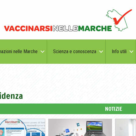
nazioni nelle Marche
Scienza e conoscenza
Info utili
videnza
NOTIZIE