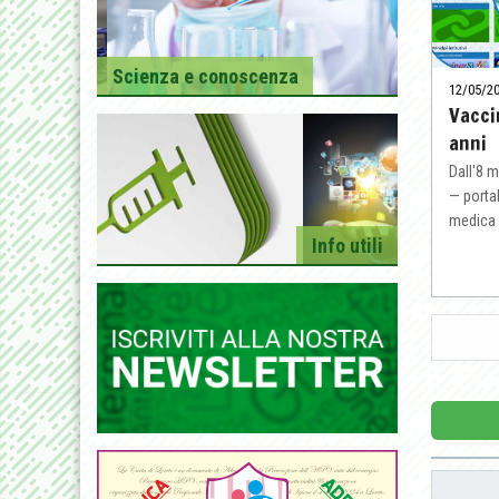
Scienza e conoscenza
12/05/2
Vacci
anni
Dall'8 
— porta
medica e
Info utili