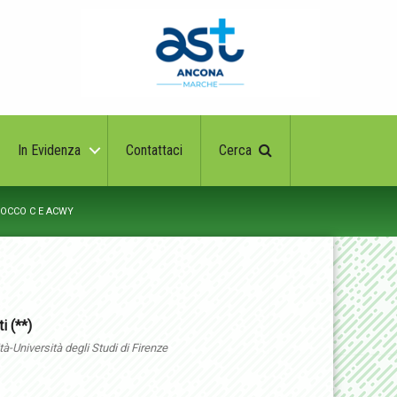
In Evidenza
Contattaci
Cerca
OCCO C E ACWY
i (**)
à-Università degli Studi di Firenze