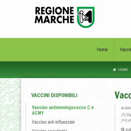
Home
Vacci
HOME
Vac
VACCINI DISPONIBILI
Vaccino antimeningococco C e
a cur
ACWY
(*) Di
(**) P
Vaccino anti-influenzale
pub