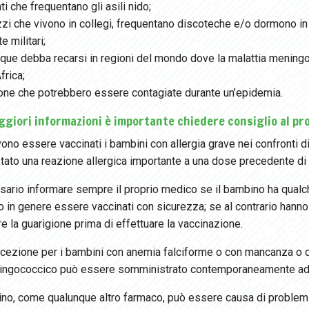
nti che frequentano gli asili nido;
zi che vivono in collegi, frequentano discoteche e/o dormono in 
e militari;
nque debba recarsi in regioni del mondo dove la malattia meni
frica;
one che potrebbero essere contagiate durante un’epidemia.
giori informazioni è importante chiedere consiglio al pro
ono essere vaccinati i bambini con allergia grave nei confronti 
tato una reazione allergica importante a una dose precedente di
ario informare sempre il proprio medico se il bambino ha qualche
 in genere essere vaccinati con sicurezza; se al contrario hanno
e la guarigione prima di effettuare la vaccinazione.
cezione per i bambini con anemia falciforme o con mancanza o dif
ingococcico può essere somministrato contemporaneamente ad al
no, come qualunque altro farmaco, può essere causa di problemi s