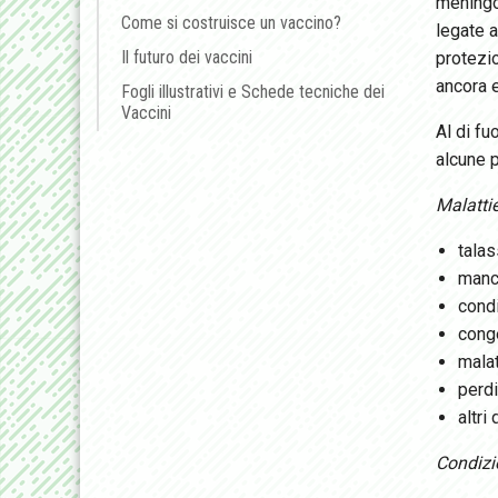
meningo
Come si costruisce un vaccino?
legate a
Il futuro dei vaccini
protezi
ancora 
Fogli illustrativi e Schede tecniche dei
Vaccini
Al di fu
alcune p
Malattie
talas
manca
cond
conge
malat
perdi
altri
Condizio