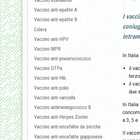
Vaccino esavalente
Vaccino anti-epatite A
I vacc
Vaccino anti-epatite B
coniug
Colera
intram
Vaccino anti-HPV
Vaccino MPR
In Itali
Vaccino anti-pneumococcico
il va
Vaccino DTPa
terzo
Vaccino anti-Hib
il va
Vaccino anti-polio
due a
Vaccino anti-varicella
In Itali
Vaccino antimeningococco B
concomi
Vaccino anti-Herpes Zoster
a 3, 5 e
Vaccino anti-encefalite da zecche
Il vacci
Vaccino anti-encefalite giapponese