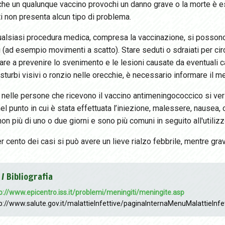
 che un qualunque vaccino provochi un danno grave o la morte è 
i non presenta alcun tipo di problema.
alsiasi procedura medica, compresa la vaccinazione, si possono 
i (ad esempio movimenti a scatto). Stare seduti o sdraiati per c
are a prevenire lo svenimento e le lesioni causate da eventuali c
isturbi visivi o ronzio nelle orecchie, è necessario informare il m
elle persone che ricevono il vaccino antimeningococcico si verifi
el punto in cui è stata effettuata l’iniezione, malessere, nausea, 
on più di uno o due giorni e sono più comuni in seguito all'utilizz
r cento dei casi si può avere un lieve rialzo febbrile, mentre gr
 / Bibliografia
p://www.epicentro.iss.it/problemi/meningiti/meningite.asp
p://www.salute.gov.it/malattieInfettive/paginaInternaMenuMalattieInfet