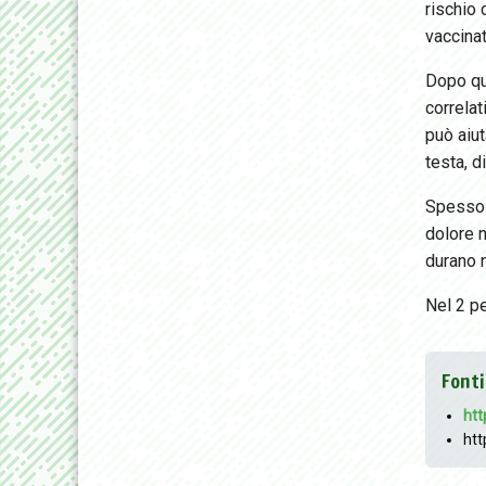
rischio
vaccinat
Dopo qu
correlat
può aiut
testa, d
Spesso n
dolore n
durano n
Nel 2 pe
Fonti
htt
htt