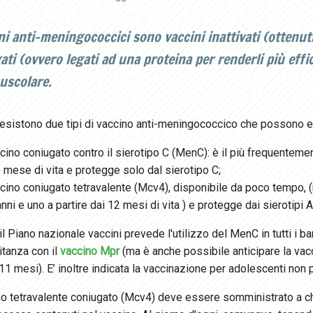
ini anti-meningococcici sono vaccini inattivati (ottenut
ati (ovvero legati ad una proteina per renderli più effi
uscolare.
a esistono due tipi di vaccino anti-meningococcico che possono es
ccino coniugato contro il sierotipo C (MenC): è il più frequentemen
 mese di vita e protegge solo dal sierotipo C;
ccino coniugato tetravalente (Mcv4), disponibile da poco tempo, 
nni e uno a partire dai 12 mesi di vita ) e protegge dai sierotipi A
a il Piano nazionale vaccini prevede l'utilizzo del MenC in tutti i 
tanza con il
vaccino Mpr
(ma è anche possibile anticipare la vacci
 11 mesi). E’ inoltre indicata la vaccinazione per adolescenti n
no tetravalente coniugato (Mcv4) deve essere somministrato a chi 