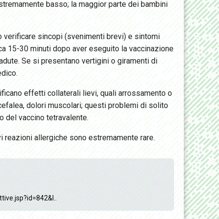
estremamente basso; la maggior parte dei bambini
verificare sincopi (svenimenti brevi) e sintomi
irca 15-30 minuti dopo aver eseguito la vaccinazione
adute. Se si presentano vertigini o giramenti di
edico.
cano effetti collaterali lievi, quali arrossamento o
cefalea, dolori muscolari; questi problemi di solito
o del vaccino tetravalente.
avi reazioni allergiche sono estremamente rare.
tive.jsp?id=842&l..