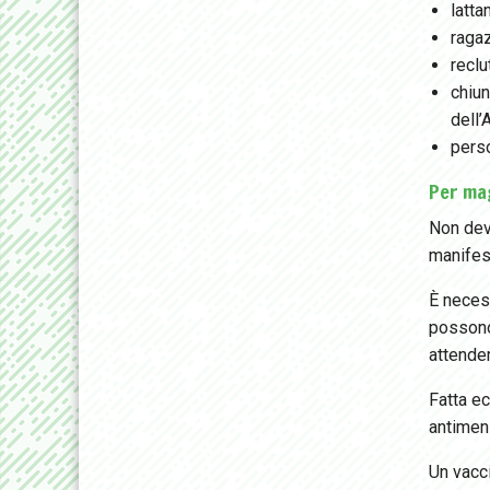
latta
ragaz
reclut
chiu
dell’A
pers
Per mag
Non dev
manifes
È necess
possono
attender
Fatta ec
antimen
Un vacci