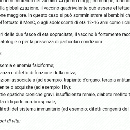
cocco contenuti nel vaccino. Al giorno d'oggi, comunque, tenendo
lla globalizzazione, il vaccino quadrivalente può essere effettua
one maggiore. In questo caso si può somministrare ai bambini ch
effettuato il MenC, o agli adolescenti di età 12-16 anni come ri
ori delle due fasce di età sopracitate, il vaccino è fortemente ra
atologie o per la presenza di particolari condizioni:
:
semia e anemia falciforme;
nza o difetto di funzione della milza;
izioni associate a
(ad esempio: trapianto d’organo, terapia antitum
nite o acquisite (ad esempio: Hiv);
tie epatiche croniche gravi, insufficienza renale, diabete mellito t
ta di liquido cerebrospinale;
 difetti del sistema immunitario (ad esempio: difetti congeniti del
ni di vita: