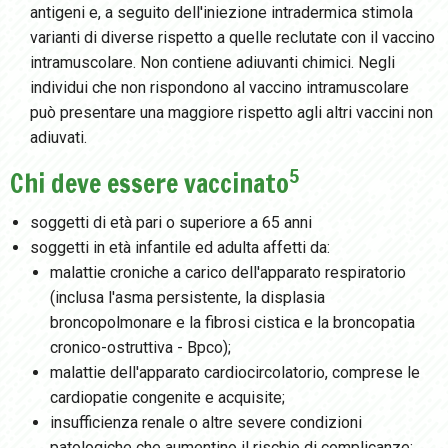
antigeni e, a seguito dell'iniezione intradermica stimola
varianti di
diverse rispetto a quelle reclutate con il vaccino
intramuscolare. Non contiene adiuvanti chimici. Negli
individui che non rispondono al vaccino intramuscolare
può presentare una maggiore
rispetto agli altri vaccini non
adiuvati.
5
Chi deve essere vaccinato
soggetti di età pari o superiore a 65 anni
soggetti in età infantile ed adulta affetti da:
malattie croniche a carico dell'apparato respiratorio
(inclusa l'asma persistente, la displasia
broncopolmonare e la fibrosi cistica e la broncopatia
cronico-ostruttiva - Bpco);
malattie dell'apparato cardiocircolatorio, comprese le
cardiopatie congenite e acquisite;
insufficienza renale o altre severe condizioni
patologiche che aumentino il rischio di complicanze;