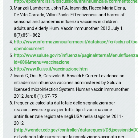
http://epicentro.iss.it/discussioni/antinfluenzale/commentocne
Manzoli Lamberto, John P.A. Ioannidis, Flacco Maria Elena,
De Vito Corrado, Villari Paolo. Effectiveness and harms of
seasonal and pandemic influenza vaccines in children,
adults and elderly. Hum. Vaccin Immunother. 2012 July 1;
8(7):851- 862
http://www.informazionisuifarmaci.it/database/fcr/sids.ns
opendocument
http://www.salute.gov.it/influenza/paginaInternaMenuInfluenza
id=686&menu=vaccinazione
http://www.flu.iss.it/vaccinazione.htm
Icardi G, Orsi A, Ceravolo A, Ansaldi F. Current evidence on
intradermal influenza vaccines administered by Soluvia
licensed microiniection System. Human vaccin Immunother.
2012 Jan; 8 (1): 67- 75
frequenza calcolata dal totale delle segnalazioni per
reazioni avverse gravi per tutti i tipi di vaccinazione
antiinfluenzale registrate negli USA nella stagione 2011-
2012
(
http://wonder.cdc.gov/controller/datarequest/D8;jsessio
e dividendo tale numero per la popolazione vaccinata per