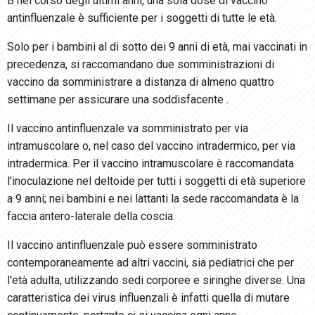
B nel corso degli ultimi anni, una sola dose di vaccino
antinfluenzale è sufficiente per i soggetti di tutte le età.
Solo per i bambini al di sotto dei 9 anni di età, mai vaccinati in
precedenza, si raccomandano due somministrazioni di
vaccino da somministrare a distanza di almeno quattro
settimane per assicurare una soddisfacente
.
Il vaccino antinfluenzale va somministrato per via
intramuscolare o, nel caso del vaccino intradermico, per via
intradermica. Per il vaccino intramuscolare è raccomandata
l'inoculazione nel deltoide per tutti i soggetti di età superiore
a 9 anni; nei bambini e nei lattanti la sede raccomandata è la
faccia antero-laterale della coscia.
Il vaccino antinfluenzale può essere somministrato
contemporaneamente ad altri vaccini, sia pediatrici che per
l'età adulta, utilizzando sedi corporee e siringhe diverse. Una
caratteristica dei virus influenzali è infatti quella di mutare