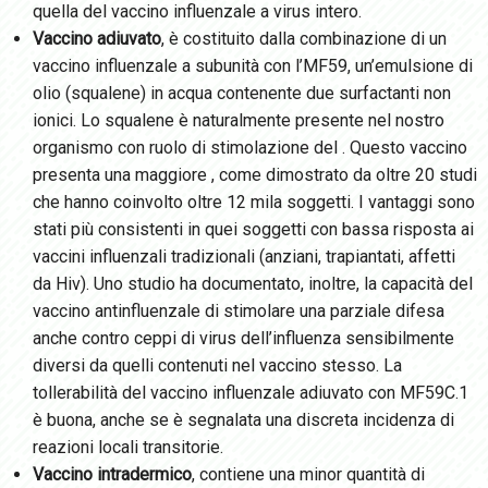
quella del vaccino influenzale a virus intero.
Vaccino adiuvato
, è costituito dalla combinazione di un
vaccino influenzale a subunità con l’MF59, un’emulsione di
olio (squalene) in acqua contenente due surfactanti non
ionici. Lo squalene è naturalmente presente nel nostro
organismo con ruolo di stimolazione del
. Questo vaccino
presenta una maggiore
, come dimostrato da oltre 20 studi
che hanno coinvolto oltre 12 mila soggetti. I vantaggi sono
stati più consistenti in quei soggetti con bassa risposta ai
vaccini influenzali tradizionali (anziani, trapiantati, affetti
da Hiv). Uno studio ha documentato, inoltre, la capacità del
vaccino antinfluenzale di stimolare una parziale difesa
anche contro ceppi di virus dell’influenza sensibilmente
diversi da quelli contenuti nel vaccino stesso. La
tollerabilità del vaccino influenzale adiuvato con MF59C.1
è buona, anche se è segnalata una discreta incidenza di
reazioni locali transitorie.
Vaccino intradermico
, contiene una minor quantità di