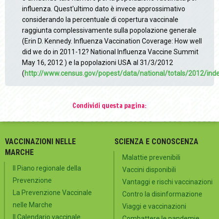
influenza. Quest'ultimo dato è invece approssimativo
considerando la percentuale di copertura vaccinale
raggiunta complessivamente sulla popolazione generale
(Erin D. Kennedy. Influenza Vaccination Coverage: How well
did we do in 2011-12? National Influenza Vaccine Summit
May 16, 2012 ) e la popolazioni USA al 31/3/2012
(
http://www.census.gov/popest/data/national/totals/2012/ind
Condividi questa pagina:
VACCINAZIONI NELLE
SCIENZA E CONOSCENZA
MARCHE
Malattie prevenibili
Il Piano regionale della
Vaccini disponibili
Prevenzione
Vantaggi e rischi vaccinazioni
La Prevenzione Vaccinale
Contro la disinformazione
nelle Marche
Viaggi e vaccinazioni
Il Calendario vaccinale
Combattere le pandemie