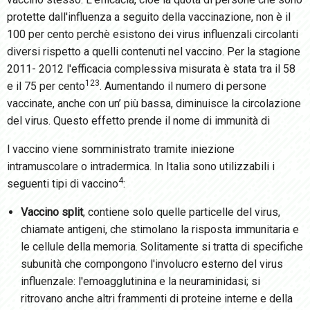
protette dall'influenza a seguito della vaccinazione, non è il
100 per cento perchè esistono dei virus influenzali circolanti
diversi rispetto a quelli contenuti nel vaccino. Per la stagione
2011- 2012 l'efficacia complessiva misurata è stata tra il 58
1
2
3
e il 75 per cento
. Aumentando il numero di persone
vaccinate, anche con un’
più bassa, diminuisce la circolazione
del virus. Questo effetto prende il nome di immunità di
l vaccino viene somministrato tramite iniezione
intramuscolare o intradermica. In Italia sono utilizzabili i
4
seguenti tipi di vaccino
:
Vaccino split
, contiene solo quelle particelle del virus,
chiamate antigeni, che stimolano la risposta immunitaria e
le cellule della memoria. Solitamente si tratta di specifiche
subunità che compongono l'involucro esterno del virus
influenzale: l'emoagglutinina e la neuraminidasi; si
ritrovano anche altri frammenti di proteine interne e della