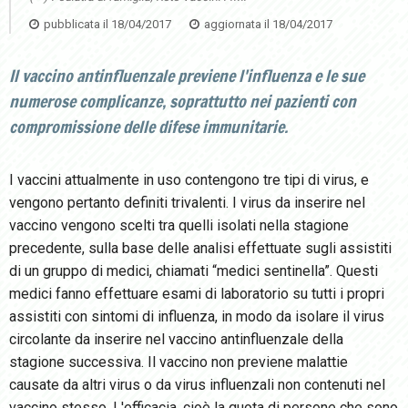
pubblicata il
18/04/2017
aggiornata il
18/04/2017
Il vaccino antinfluenzale previene l'influenza e le sue
numerose complicanze, soprattutto nei pazienti con
compromissione delle difese immunitarie.
I vaccini attualmente in uso contengono tre tipi di virus, e
vengono pertanto definiti trivalenti. I virus da inserire nel
vaccino vengono scelti tra quelli isolati nella stagione
precedente, sulla base delle analisi effettuate sugli assistiti
di un gruppo di medici, chiamati “medici sentinella”. Questi
medici fanno effettuare esami di laboratorio su tutti i propri
assistiti con sintomi di influenza, in modo da isolare il virus
circolante da inserire nel vaccino antinfluenzale della
stagione successiva. Il vaccino non previene malattie
causate da altri virus o da virus influenzali non contenuti nel
vaccino stesso. L'efficacia, cioè la quota di persone che sono