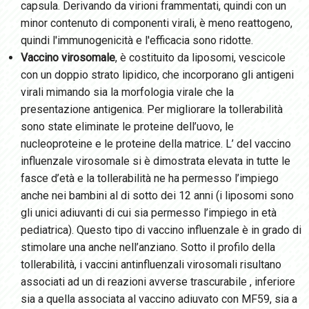
capsula. Derivando da virioni frammentati, quindi con un
minor contenuto di componenti virali, è meno reattogeno,
quindi l'immunogenicità e l'efficacia sono ridotte.
Vaccino virosomale
, è costituito da liposomi, vescicole
con un doppio strato lipidico, che incorporano gli antigeni
virali mimando sia la morfologia virale che la
presentazione antigenica. Per migliorare la tollerabilità
sono state eliminate le proteine dell’uovo, le
nucleoproteine e le proteine della matrice. L’
del vaccino
influenzale virosomale si è dimostrata elevata in tutte le
fasce d’età e la tollerabilità ne ha permesso l’impiego
anche nei bambini al di sotto dei 12 anni (i liposomi sono
gli unici adiuvanti di cui sia permesso l’impiego in età
pediatrica). Questo tipo di vaccino influenzale è in grado di
stimolare una
anche nell’anziano. Sotto il profilo della
tollerabilità, i vaccini antinfluenzali virosomali risultano
associati ad un
di reazioni avverse trascurabile , inferiore
sia a quella associata al vaccino adiuvato con MF59, sia a