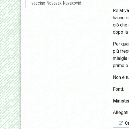
vaccino Novavax Nuvaxovid
Relativa
hanno ri
ciò che 
dopo la
Per qua
più fre
mialgia
primo o 
Non è tu
Fonti:
Minister
Allegati
Ca