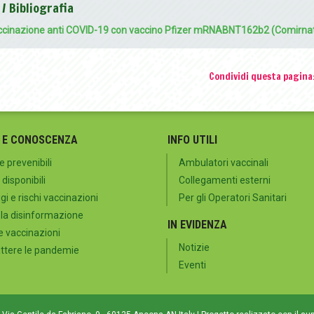
 / Bibliografia
cinazione anti COVID-19 con vaccino Pfizer mRNABNT162b2 (Comirna
Condividi questa pagina
 E CONOSCENZA
INFO UTILI
e prevenibili
Ambulatori vaccinali
 disponibili
Collegamenti esterni
i e rischi vaccinazioni
Per gli Operatori Sanitari
 la disinformazione
IN EVIDENZA
e vaccinazioni
Notizie
tere le pandemie
Eventi