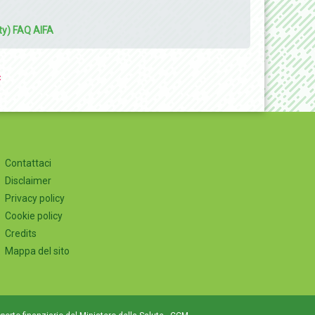
ty) FAQ AIFA
:
Contattaci
Disclaimer
Privacy policy
Cookie policy
Credits
Mappa del sito