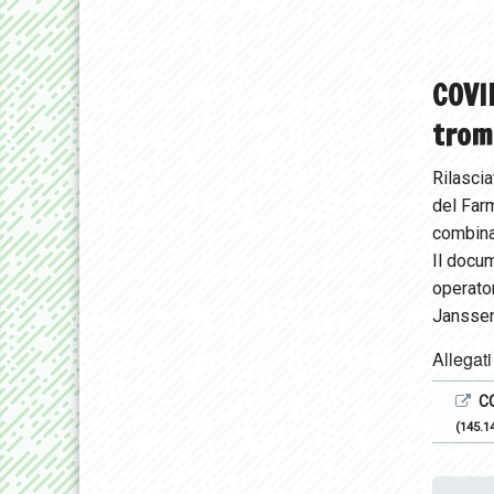
COVID
trom
Rilascia
del Farm
combina
Il docum
operator
Janssen
Allegati
CO
(145.1