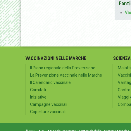
Fonti
Vac
VACCINAZIONI NELLE MARCHE
SCIENZA
Il Piano regionale della Prevenzione
Malatti
La Prevenzione Vaccinale nelle Marche
Vaccini
Il Calendario vaccinale
Vantagg
Comitati
Contro
Iniziative
Viaggi 
Campagne vaccinali
Combat
Coperture vaccinali