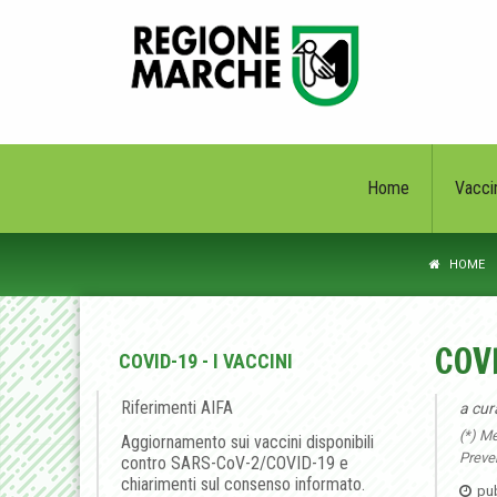
Home
Vacci
HOME
COVI
COVID-19 - I VACCINI
Riferimenti AIFA
a cur
(*) Me
Aggiornamento sui vaccini disponibili
Preven
contro SARS-CoV-2/COVID-19 e
chiarimenti sul consenso informato.
pub