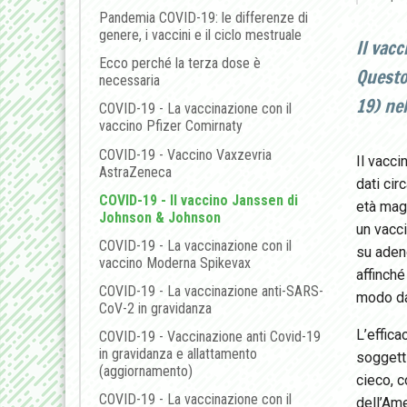
Pandemia COVID-19: le differenze di
genere, i vaccini e il ciclo mestruale
Il vac
Ecco perché la terza dose è
Questo
necessaria
19) ne
COVID-19 - La vaccinazione con il
vaccino Pfizer Comirnaty
COVID-19 - Vaccino Vaxzevria
Il vacci
AstraZeneca
dati cir
COVID-19 - Il vaccino Janssen di
età mag
Johnson & Johnson
un vacc
COVID-19 - La vaccinazione con il
su adeno
vaccino Moderna Spikevax
affinché
COVID-19 - La vaccinazione anti-SARS-
modo da
CoV-2 in gravidanza
L’effica
COVID-19 - Vaccinazione anti Covid-19
in gravidanza e allattamento
soggetti
(aggiornamento)
cieco, c
COVID-19 - La vaccinazione con il
dell’Ame