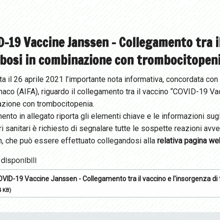
-19 Vaccine Janssen - Collegamento tra il
bosi in combinazione con trombocitopen
ta il 26 aprile 2021 l’importante nota informativa, concordata con 
aco (AIFA), riguardo il collegamento tra il vaccino “COVID-19 Va
zione con trombocitopenia.
ento in allegato riporta gli elementi chiave e le informazioni sugl
i sanitari è richiesto di segnalare tutte le sospette reazioni av
, che può essere effettuato collegandosi alla
relativa pagina we
 disponibili
VID-19 Vaccine Janssen - Collegamento tra il vaccino e l'insorgenza d
4 KB)