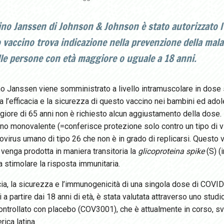
cino Janssen di Johnson & Johnson è stato autorizzato l’
 vaccino trova indicazione nella prevenzione della mal
lle persone con età maggiore o uguale a 18 anni.
no Janssen viene somministrato a livello intramuscolare in dose 
ca l’efficacia e la sicurezza di questo vaccino nei bambini ed ad
giore di 65 anni non è richiesto alcun aggiustamento della dose.
ino monovalente (=conferisce protezione solo contro un tipo di v
virus umano di tipo 26 che non è in grado di replicarsi. Questo 
 venga prodotta in maniera transitoria la
glicoproteina spike
(S) (
 stimolare la risposta immunitaria.
cia, la sicurezza e l’immunogenicità di una singola dose di COVI
 a partire dai 18 anni di età, è stata valutata attraverso uno studi
ontrollato con placebo (COV3001), che è attualmente in corso, svol
rica latina.