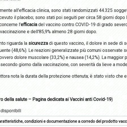
mente all’efficacia clinica, sono stati randomizzati 44.325 sogge
cevuto il placebo; sono stati poi seguiti per circa 58 giorni dopo la
concerne l’
efficacia
del vaccino contro COVID-19 di grado severo 
 vaccinazione e dell'85,9% almeno 28 giorni dopo.
nto riguarda la
sicurezza
di questo vaccino, il dolore in sede di 
quente (48,6%). Le reazioni generalizzate più comuni osservate s
 ovvero dolore muscolare (33,2%) e nausea (14,2%). La maggior pa
secondo giorno dalla vaccinazione, con severità da lieve a modera
ttora nota la durata della protezione ottenuta; è stato visto che e
o della salute – Pagina dedicata ai Vaccini anti Covid-19
)
 disponibili
ratteristiche, condizioni e documentazione a corredo del prodotto va